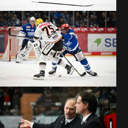
 WINGS -
URT
ORT
IOS ARENA