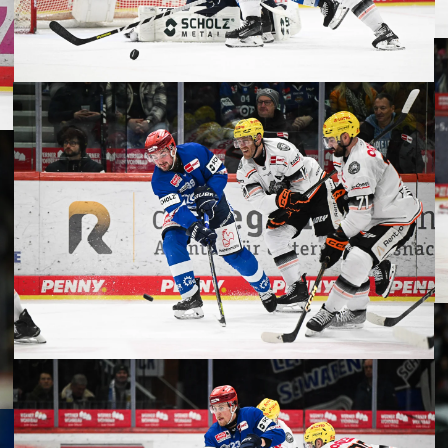
28. FEBRUAR 2025
INGER WILD
WEN FRANKF
ERGEBNISS
LTAG
7:2
HEL