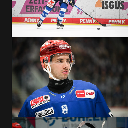
SCHWENN
LÖ
SPIELTAG
49. SPIE